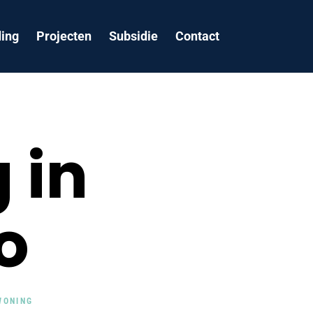
ing
Projecten
Subsidie
Contact
 in
o
WONING