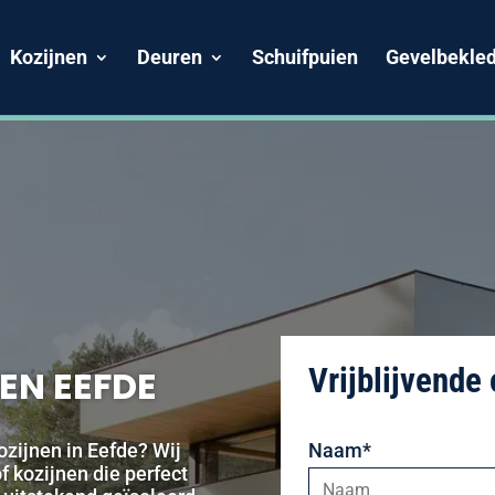
Kozijnen
Deuren
Schuifpuien
Gevelbekled
Vrijblijvende
EN EEFDE
Naam*
ozijnen in Eefde? Wij
 kozijnen die perfect