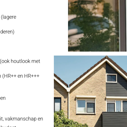
 (lagere
lderen)
n (ook houtlook met
 (
HR++ en HR+++
een
eit, vakmanschap en