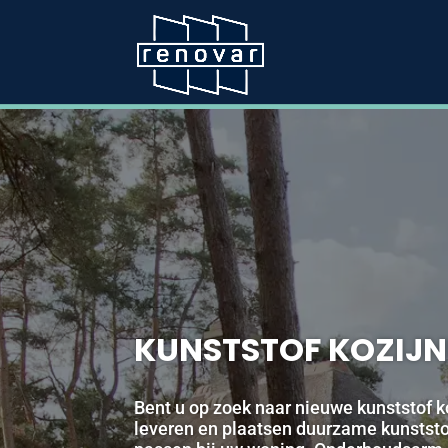
KUNSTSTOF KOZIJN
Bent u op zoek naar nieuwe kunststof k
leveren en plaatsen duurzame kunststof