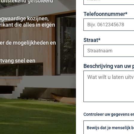
uitstekend geïsoleerd
Telefoonnummer*
oogwaardige kozijnen,
kant die alles in eigen
Straat*
ver de mogelijkheden en
ntvang snel een
Beschrijving van uw 
Controleer uw gegevens en
Bewijs dat je menselijk 